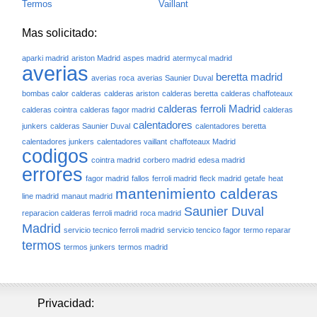
Termos
Vaillant
Mas solicitado:
aparki madrid
ariston Madrid
aspes madrid
atermycal madrid
averias
beretta madrid
averias roca
averias Saunier Duval
bombas calor
calderas
calderas ariston
calderas beretta
calderas chaffoteaux
calderas ferroli Madrid
calderas cointra
calderas fagor madrid
calderas
calentadores
junkers
calderas Saunier Duval
calentadores beretta
calentadores junkers
calentadores vaillant
chaffoteaux Madrid
codigos
cointra madrid
corbero madrid
edesa madrid
errores
fagor madrid
fallos
ferroli madrid
fleck madrid
getafe
heat
mantenimiento calderas
line madrid
manaut madrid
Saunier Duval
reparacion calderas ferroli madrid
roca madrid
Madrid
servicio tecnico ferroli madrid
servicio tencico fagor
termo reparar
termos
termos junkers
termos madrid
Privacidad: