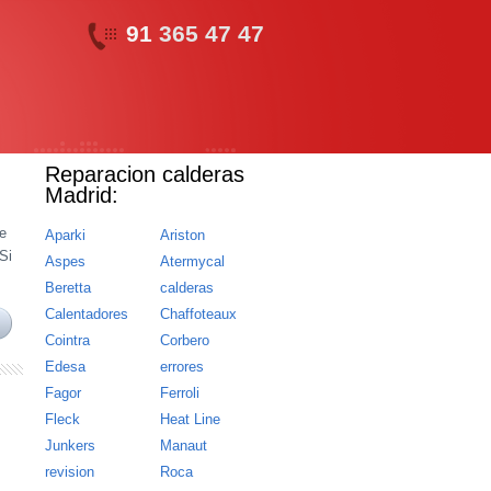
91
365 47 47
Reparacion calderas
Madrid:
te
Aparki
Ariston
Si
Aspes
Atermycal
Beretta
calderas
Calentadores
Chaffoteaux
Cointra
Corbero
Edesa
errores
Fagor
Ferroli
Fleck
Heat Line
Junkers
Manaut
revision
Roca