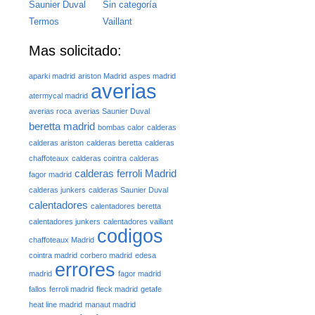
Saunier Duval
Sin categoría
Termos
Vaillant
Mas solicitado:
aparki madrid
ariston Madrid
aspes madrid
averias
atermycal madrid
averias roca
averias Saunier Duval
beretta madrid
bombas calor
calderas
calderas ariston
calderas beretta
calderas
chaffoteaux
calderas cointra
calderas
calderas ferroli Madrid
fagor madrid
calderas junkers
calderas Saunier Duval
calentadores
calentadores beretta
calentadores junkers
calentadores vaillant
codigos
chaffoteaux Madrid
cointra madrid
corbero madrid
edesa
errores
madrid
fagor madrid
fallos
ferroli madrid
fleck madrid
getafe
heat line madrid
manaut madrid