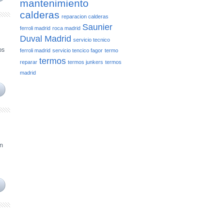
mantenimiento
calderas
reparacion calderas
Saunier
ferroli madrid
roca madrid
Duval Madrid
servicio tecnico
os
ferroli madrid
servicio tencico fagor
termo
termos
reparar
termos junkers
termos
madrid
en