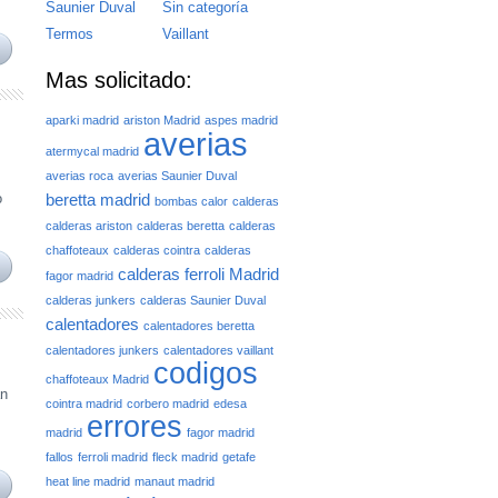
Saunier Duval
Sin categoría
Termos
Vaillant
Mas solicitado:
aparki madrid
ariston Madrid
aspes madrid
averias
atermycal madrid
averias roca
averias Saunier Duval
o
beretta madrid
bombas calor
calderas
calderas ariston
calderas beretta
calderas
chaffoteaux
calderas cointra
calderas
calderas ferroli Madrid
fagor madrid
calderas junkers
calderas Saunier Duval
calentadores
calentadores beretta
calentadores junkers
calentadores vaillant
codigos
chaffoteaux Madrid
an
cointra madrid
corbero madrid
edesa
errores
madrid
fagor madrid
fallos
ferroli madrid
fleck madrid
getafe
heat line madrid
manaut madrid