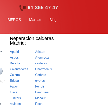
91
365 47 47
BIFROS
Marcas
Blog
Reparacion calderas
Madrid:
os
Aparki
Ariston
Aspes
Atermycal
Beretta
calderas
Calentadores
Chaffoteaux
Cointra
Corbero
Edesa
errores
Fagor
Ferroli
Fleck
Heat Line
Junkers
Manaut
e
revision
Roca