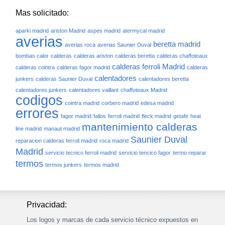
Mas solicitado:
aparki madrid
ariston Madrid
aspes madrid
atermycal madrid
averias
beretta madrid
averias roca
averias Saunier Duval
bombas calor
calderas
calderas ariston
calderas beretta
calderas chaffoteaux
calderas ferroli Madrid
calderas cointra
calderas fagor madrid
calderas
calentadores
junkers
calderas Saunier Duval
calentadores beretta
calentadores junkers
calentadores vaillant
chaffoteaux Madrid
codigos
cointra madrid
corbero madrid
edesa madrid
errores
fagor madrid
fallos
ferroli madrid
fleck madrid
getafe
heat
mantenimiento calderas
line madrid
manaut madrid
Saunier Duval
reparacion calderas ferroli madrid
roca madrid
Madrid
servicio tecnico ferroli madrid
servicio tencico fagor
termo reparar
termos
termos junkers
termos madrid
Privacidad:
Los logos y marcas de cada servicio técnico expuestos en