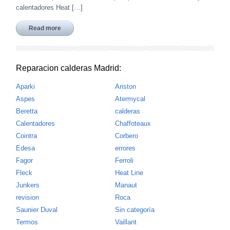
calentadores Heat […]
Read more
Reparacion calderas Madrid:
Aparki
Ariston
Aspes
Atermycal
Beretta
calderas
Calentadores
Chaffoteaux
Cointra
Corbero
Edesa
errores
Fagor
Ferroli
Fleck
Heat Line
Junkers
Manaut
revision
Roca
Saunier Duval
Sin categoría
Termos
Vaillant